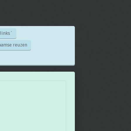
links`
aamse reuzen