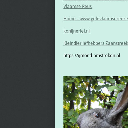
Vlaamse Reus
Home - www.gelevlaamsereuze
konijnerlei.nl
Kleindierliefhebbers Zaanstree
https://ijmond-omstreken.nl