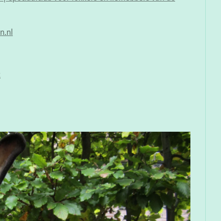
n.nl
k