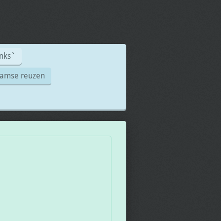
inks`
aamse reuzen