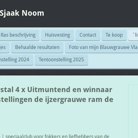
 Sjaak Noom
Ras beschrijving
Huisvesting
Contact
Te koop
`l
jes
Behaalde resultaten
Foto van mijn Blauwgrauwe Vl
stelling 2024
Tentoonstelling 2025
 stal 4 x Uitmuntend en winnaar
tellingen de ijzergrauwe ram de
| speciaalclub voor fokkers en liefhebbers van de