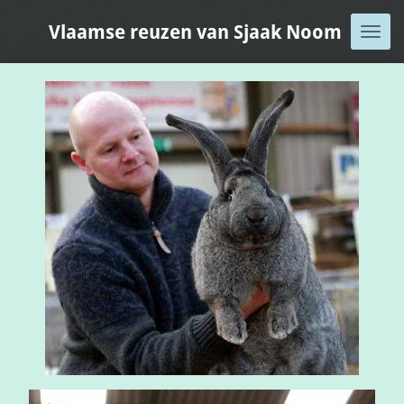
Ga
Vlaamse reuzen van Sjaak Noom
direct
naar
de
hoofdinhoud