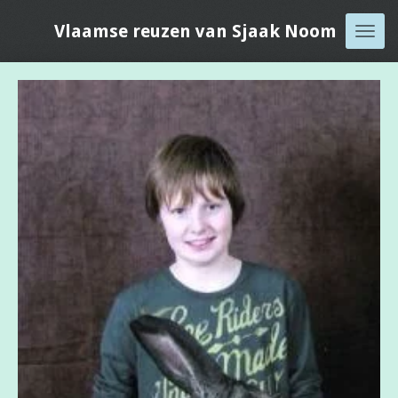
Ga
Vlaamse reuzen van Sjaak Noom
direct
naar
de
hoofdinhoud